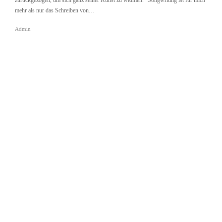
zurückgezogen, um sich ganz seiner Kunst zu widmen. “Songwriting ist für mich
mehr als nur das Schreiben von…
Admin