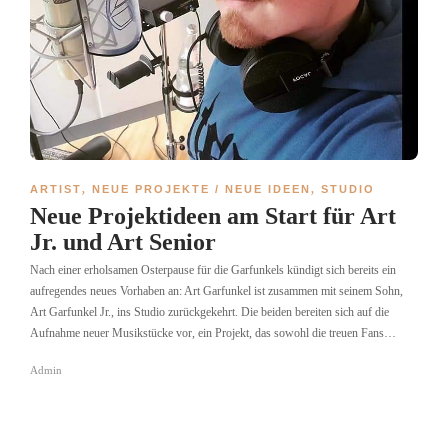
ARTIST
,
NEUE PROJEKTE / NEUE IDEEN
,
STUDIO
Neue Projektideen am Start für Art
Jr. und Art Senior
Nach einer erholsamen Osterpause für die Garfunkels kündigt sich bereits ein
aufregendes neues Vorhaben an: Art Garfunkel ist zusammen mit seinem Sohn,
Art Garfunkel Jr., ins Studio zurückgekehrt. Die beiden bereiten sich auf die
Aufnahme neuer Musikstücke vor, ein Projekt, das sowohl die treuen Fans…
Admin