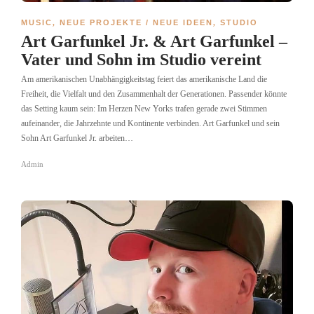
MUSIC
,
NEUE PROJEKTE / NEUE IDEEN
,
STUDIO
Art Garfunkel Jr. & Art Garfunkel –
Vater und Sohn im Studio vereint
Am amerikanischen Unabhängigkeitstag feiert das amerikanische Land die
Freiheit, die Vielfalt und den Zusammenhalt der Generationen. Passender könnte
das Setting kaum sein: Im Herzen New Yorks trafen gerade zwei Stimmen
aufeinander, die Jahrzehnte und Kontinente verbinden. Art Garfunkel und sein
Sohn Art Garfunkel Jr. arbeiten…
Admin