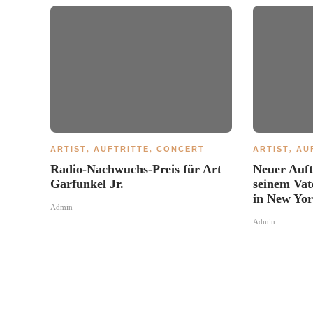
ARTIST
,
AUFTRITTE
,
CONCERT
ARTIST
,
AU
Radio-Nachwuchs-Preis für Art
Neuer Auft
Garfunkel Jr.
seinem Vat
in New Yor
Admin
Admin