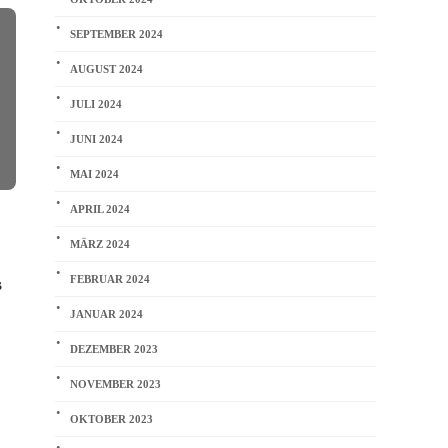
SEPTEMBER 2024
AUGUST 2024
JULI 2024
JUNI 2024
MAI 2024
APRIL 2024
ARTIST
,
AUFTRITTE
,
CONCERT
,
ALLGEMEIN
,
AU
MUSIC
Happy Birthd
MÄRZ 2024
Neue Konzertreihe mit Art
Jr.!
Garfunkel Jr. und seiner Familie
FEBRUAR 2024
s
Admin
Admin
JANUAR 2024
DEZEMBER 2023
NOVEMBER 2023
OKTOBER 2023