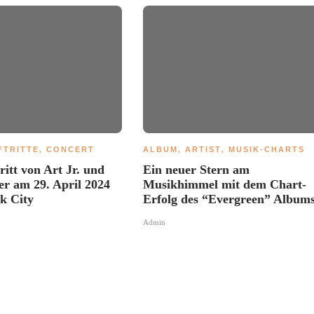
FTRITTE
,
CONCERT
ALBUM
,
ARTIST
,
MUSIK-CHARTS
ritt von Art Jr. und
Ein neuer Stern am
er am 29. April 2024
Musikhimmel mit dem Chart-
k City
Erfolg des “Evergreen” Album
Admin